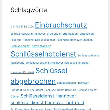
Schlagwörter
Einbruchschutz
DIN 18257 ES 2 ZA
Einbruchschutz in Hannover
Erfahrungen
Erfahrungen Türbeschlag
Fespreis
Hannover Schlüsseldienst Ricklingen
Hannover Stöcken
Schlüsseldienst
Kernziehschutz
Schllüsselnotdienst
Schluesseldienst
Werkzeuge
Schluessel Eildienst Hannover
schluesselnotdienst
Schlüssel
Hannover Oststadt
abgebrochen
Schlüsseldenst Hannover
Südstadt
Schlüsseldienst
Schlüsseldienst Beratung
Schlüsseldienst
Schlüsseldienst Hannover
Döhren
schlüsseldienst hannover bothfeld
Schlüsseldienst Hannover Linden
Schlüsseldienst Hannover List