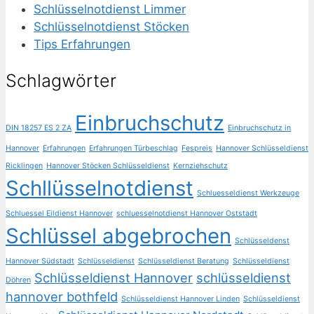
Schlüsselnotdienst Limmer
Schlüsselnotdienst Stöcken
Tips Erfahrungen
Schlagwörter
Einbruchschutz
DIN 18257 ES 2 ZA
Einbruchschutz in
Hannover
Erfahrungen
Erfahrungen Türbeschlag
Fespreis
Hannover Schlüsseldienst
Ricklingen
Hannover Stöcken Schlüsseldienst
Kernziehschutz
Schllüsselnotdienst
Schluesseldienst Werkzeuge
Schluessel Eildienst Hannover
schluesselnotdienst Hannover Oststadt
Schlüssel abgebrochen
Schlüsseldenst
Hannover Südstadt
Schlüsseldienst
Schlüsseldienst Beratung
Schlüsseldienst
Schlüsseldienst Hannover
schlüsseldienst
Döhren
hannover bothfeld
Schlüsseldienst Hannover Linden
Schlüsseldienst